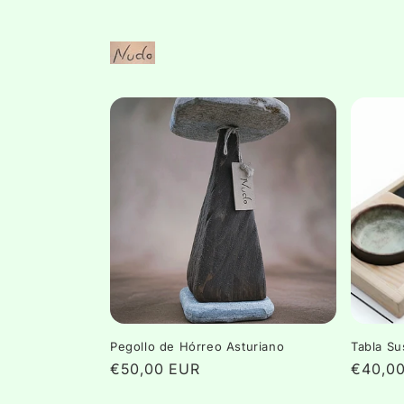
Ir
directamente
al contenido
Pegollo de Hórreo Asturiano
Tabla Su
Precio
€50,00 EUR
Precio
€40,0
habitual
habitua